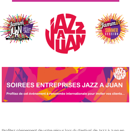
Profitez pleinement de votre séjour lors du Festival de Jazz à Juan en