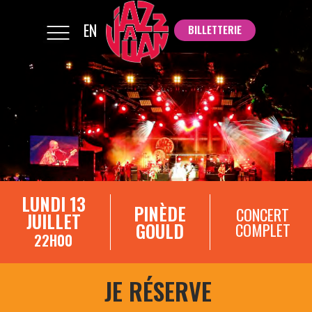
EN
BILLETTERIE
BILLETTERIE
LUNDI 13
PINÈDE
CONCERT
JUILLET
GOULD
COMPLET
22H00
JE RÉSERVE