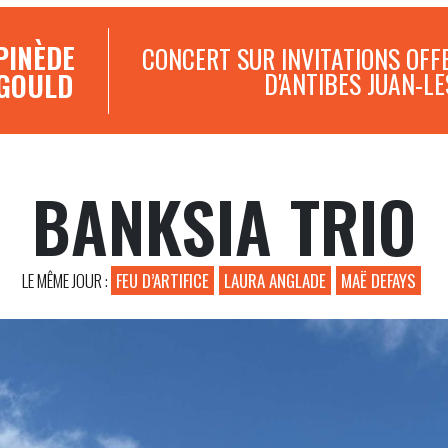
PINÈDE
CONCERT SUR INVITATIONS OFFE
GOULD
D'ANTIBES JUAN-LE
BANKSIA TRIO
Suivez-nous
LE MÊME JOUR :
FEU D’ARTIFICE
LAURA ANGLADE
MAË DEFAYS