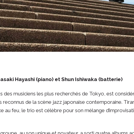
saki Hayashi (piano) et Shun Ishiwaka (batterie)
is des musiciens les plus recherchés de Tokyo, est consi
us reconnus de la scène jazz japonaise contemporaine. Tira
ce au feu, le trio est célèbre pour son mélange d’improvisa
e groupe, au son unique et novateur, a sorti quatre albums