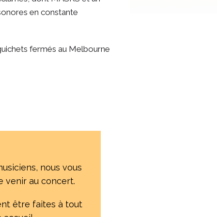
 sonores en constante
 guichets fermés au Melbourne
musiciens, nous vous
 venir au concert.
nt être faites à tout