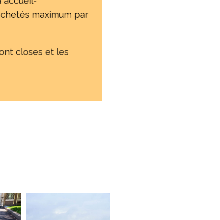
 accueil-
s achetés maximum par
ont closes et les