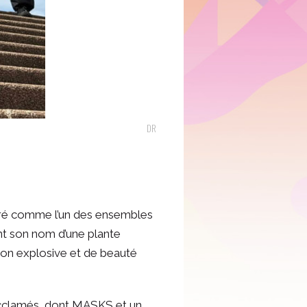
DR
déré comme l’un des ensembles
nt son nom d’une plante
tion explosive et de beauté
 acclamés, dont MASKS et un