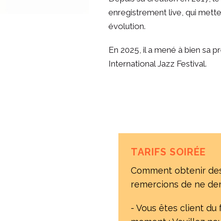
enregistrement live, qui mett
évolution.
En 2025, il a mené à bien sa 
International Jazz Festival.
TARIFS SOIRÉE
Comment obtenir des i
remercions de ne dema
- Vous êtes client du 