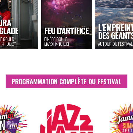
URA
L’EMPREIN
GLADE
FEU D’ARTIFICE
DES GÉANT
DE GOULD
PINÈDE GOULD
AUTOUR DU FESTIVAL
 14 JUILLET
MARDI 14 JUILLET
PROGRAMMATION COMPLÈTE DU FESTIVAL